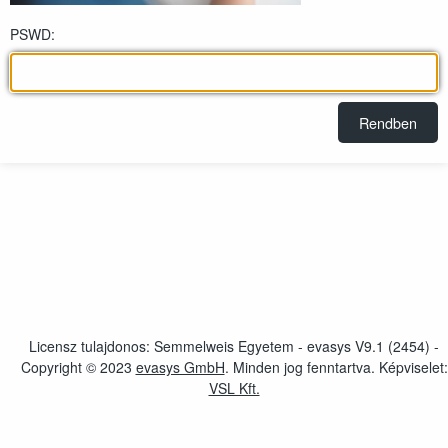
PSWD:
Licensz tulajdonos: Semmelweis Egyetem - evasys V9.1 (2454) -
Copyright © 2023
evasys GmbH
új ablakot nyit meg
. Minden jog fenntartva. Képviselet:
VSL Kft.